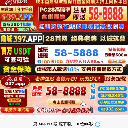
第
3466193
期 距下期：
02
分
06
秒