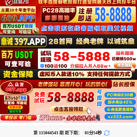
第
115044543
期 距下期：
01
分
54
秒