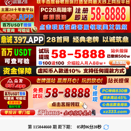
第
115044660
期 距下期：
05
时
06
分
20
秒