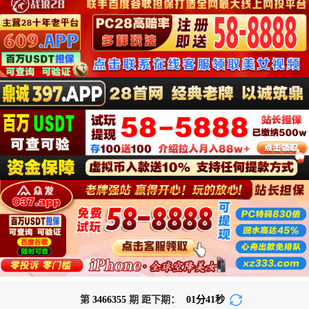
第
3466355
期 距下期：
01
分
40
秒