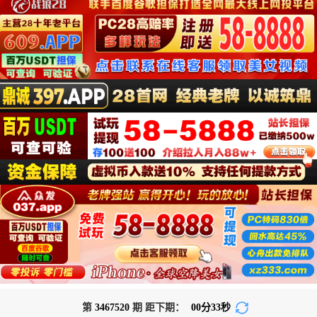
第
3467520
期 距下期：
00
分
32
秒