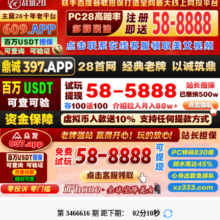
第
3466616
期 距下期：
02
分
10
秒