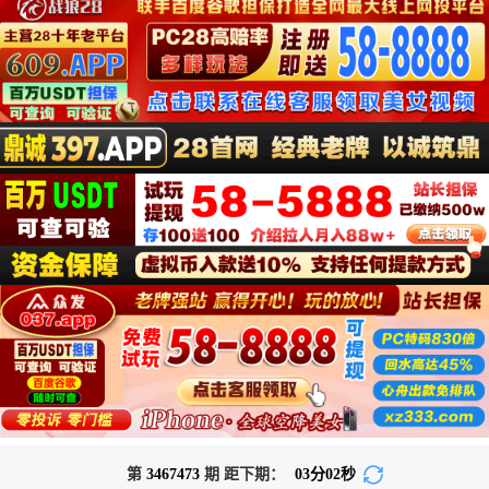
第
3467473
期 距下期：
03
分
02
秒