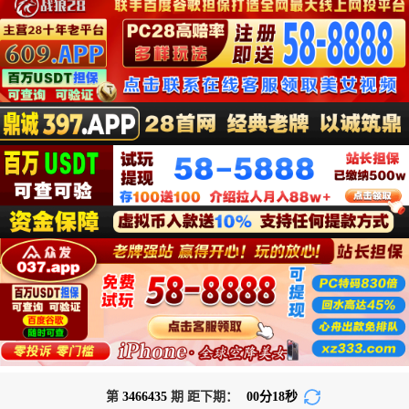
第
3466435
期 距下期：
00
分
18
秒