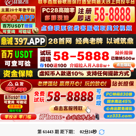
第
61443
期 距下期：
02
分
23
秒