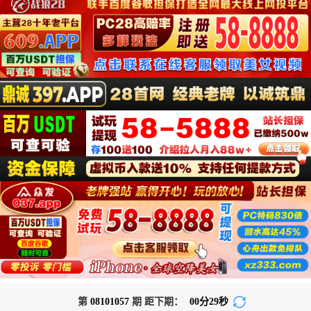
第
08101057
期 距下期：
00
分
28
秒