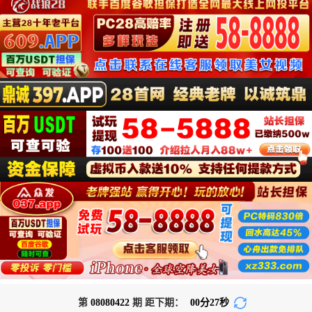
第
08080422
期 距下期：
00
分
26
秒