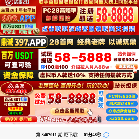
第
3467011
期 距下期：
01
分
48
秒